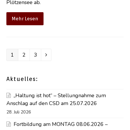
Plötzensee ab.
Mehr Lesen
Seite
1
Seite
2
Seite
3
Vorwärts
Aktuelles:
„Haltung ist hot“ – Stellungnahme zum
Anschlag auf den CSD am 25.07.2026
28. Juli 2026
Fortbildung am MONTAG 08.06.2026 –