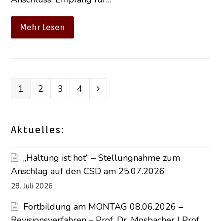
Mehr Lesen
Seite
1
Seite
2
Seite
3
Seite
4
Vorwärts
Aktuelles:
„Haltung ist hot“ – Stellungnahme zum
Anschlag auf den CSD am 25.07.2026
28. Juli 2026
Fortbildung am MONTAG 08.06.2026 –
Revisionsverfahren – Prof. Dr. Mosbacher | Prof.