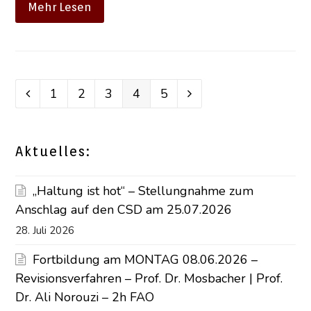
Mehr Lesen
Seite
1
Seite
2
Seite
3
Seite
4
Seite
5
Vorheriger
Vorwärts
Aktuelles:
„Haltung ist hot“ – Stellungnahme zum
Anschlag auf den CSD am 25.07.2026
28. Juli 2026
Fortbildung am MONTAG 08.06.2026 –
Revisionsverfahren – Prof. Dr. Mosbacher | Prof.
Dr. Ali Norouzi – 2h FAO