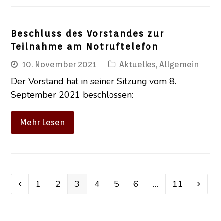
Beschluss des Vorstandes zur
Teilnahme am Notruftelefon
10. November 2021
Aktuelles
,
Allgemein
Der Vorstand hat in seiner Sitzung vom 8.
September 2021 beschlossen:
Mehr Lesen
Seite
1
Seite
2
Seite
3
Seite
4
Seite
5
Seite
6
…
Seite
11
Vorheriger
Vorwä