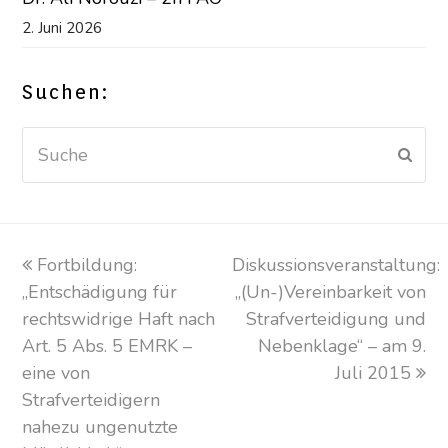
2. Juni 2026
Suchen:
Suche
Sen
vorheriger
Fortbildung:
Diskussionsveranstaltung:
Nächster
„Entschädigung für
Beitrag:
„(Un-)Vereinbarkeit von
Beitrag:
rechtswidrige Haft nach
Strafverteidigung und
Art. 5 Abs. 5 EMRK –
Nebenklage“ – am 9.
eine von
Juli 2015
Strafverteidigern
nahezu ungenutzte