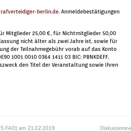
rafverteidiger-berlin.de
. Anmeldebestätigungen
r Mitglieder 25,00 €, für Nichtmitglieder 50,00
lassung nicht älter als zwei Jahre ist, sowie für
sung der Teilnahmegebühr vorab auf das Konto
 DE90 1001 0010 0364 1411 03 BIC: PBNKDEFF.
szweck den Titel der Veranstaltung sowie Ihren
 15 FAO) am 21.02.2019
Diskussionsv
Nächster