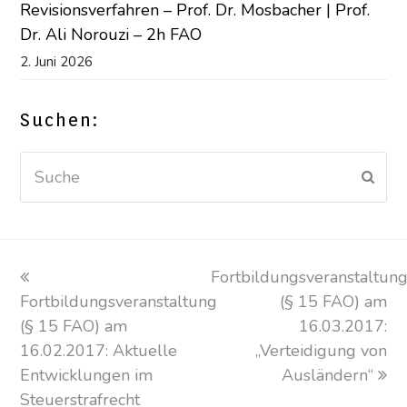
Revisionsverfahren – Prof. Dr. Mosbacher | Prof.
Dr. Ali Norouzi – 2h FAO
2. Juni 2026
Suchen:
Suche
Sen
vorheriger
Fortbildungsveranstaltun
Nächster
Fortbildungsveranstaltung
Beitrag:
Beitrag:
(§ 15 FAO) am
(§ 15 FAO) am
16.03.2017:
16.02.2017: Aktuelle
„Verteidigung von
Entwicklungen im
Ausländern“
Steuerstrafrecht