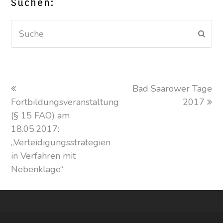
Suchen:
Suche
Sen
vorheriger
Bad Saarower Tage
Nächster
Fortbildungsveranstaltung
Beitrag:
Beitrag:
2017
(§ 15 FAO) am
18.05.2017:
„Verteidigungsstrategien
in Verfahren mit
Nebenklage“