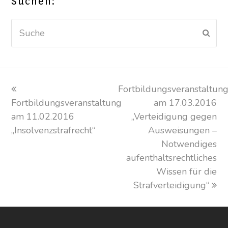
Suchen:
Suche
Sen
vorheriger
Fortbildungsveranstaltun
Nächster
Fortbildungsveranstaltung
Beitrag:
Beitrag:
am 17.03.2016
am 11.02.2016
„Verteidigung gegen
„Insolvenzstrafrecht“
Ausweisungen –
Notwendiges
aufenthaltsrechtliches
Wissen für die
Strafverteidigung“